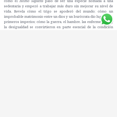
cómo el
Homo sapiens
pasó de ser una especie nómada a una
sedentaria y empezó a trabajar más duro sin mejorar su nivel de
vida. Revela cómo el trigo se apoderó del mundo; cómo un
improbable matrimonio entre un dios y un burócrata dio lugar a los
primeros imperios; cómo la guerra, el hambre, las enfermedades y
la desigualdad se convirtieron en parte esencial de la condición
humana y por qué solo somos responsables de ello nosotros
mismos.
¿Desolador? No con este elenco de divertidos personajes que
continúan con el increíble viaje emprendido en el primer volumen.
Yuval, Zoe, la profesora Saraswati, Cindy y Bill el Troglodita, la
detective López y la Doctora Ficción recorren nuestra historia para
investigar cómo la revolución agrícola cambió la sociedad para
siempre. El astuto Mephisto nos muestra cómo engatusar a los
humanos con plantas, cómo el rey Hammurabi establece la ley y
cuál es la receta de Confucio para lograr una sociedad harmoniosa.
Los orígenes de la agricultura moderna se cuentan a través de la
tragedia isabelina, la fortuna variable de las plantas y los animales
domesticados se rastrean en las columnas del
Daily Business News
, y
la historia de la desigualdad se narra como si se tratase de una
novela de detectives súperhéroes.