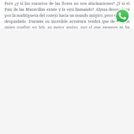
Pero ¿y si los susurros de las flores no son alucinaciones? ¿Y si el
País de las Maravillas existe y la está llamando? Alyssa descenderá
por la madriguera del conejo hacia un mundo mágico, pero también
despiadado. Durante su increíble aventura, tendrá que decidir en
quién confiar: en Jeb, su mejor amigo, por el que siempre se ha
sentido atraída, o en el fascinante y seductor Morfeo, su guía en el
País de las Maravillas y con el que lleva soñando desde que era niña.
Editorial: OZ EDITORIAL
ISBN: 9788417525590
Compartí este libro con tus amigos