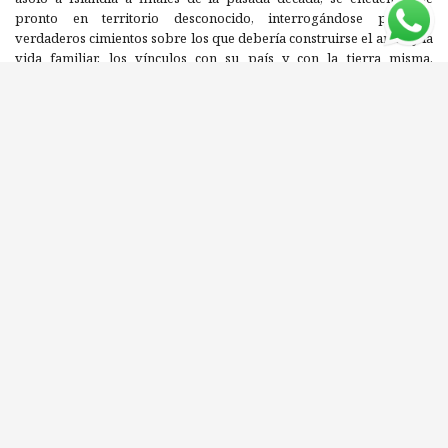
pronto en territorio desconocido, interrogándose por los
verdaderos cimientos sobre los que debería construirse el amor y la
vida familiar, los vínculos con su país y con la tierra misma.
Emprende entonces un viaje que la llevará a conocer las ruinas de
las casas de sus antepasados, quienes trataron de vivir en armonía
entre sí y con la naturaleza, una búsqueda acompañada por
momentos de su hermano, el arqueólogo, y en ocasiones de su
amante, el ornitólogo, dos hombres por quienes siente una fuerte
fascinación que la conducirá por todo lo largo y ancho de Islandia,
pero también de Francia e Inglaterra, tratando de entender qué
constituye, en definitiva, un hogar. Escrita en forma de diario,
entretejiendo elementos de historia, arqueología, filosofía, ecología
y narrativa, en Tierra de amor y ruinas novela ganadora del Premio
de Literatura de la Unión Europea, comparada por la crítica con la
escritura de W.G. Sebald, Jenny Offill o Teju Cole Oddny Eir crea una
nueva forma de intimidad con el lector, invitándolo a cuestionarse su
propia relación con las historias familiares, la naturaleza o las
tradiciones.
Editorial: SEXTO PISO