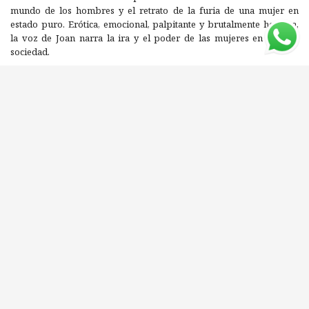
mundo de los hombres y el retrato de la furia de una mujer en
estado puro. Erótica, emocional, palpitante y brutalmente honesta,
la voz de Joan narra la ira y el poder de las mujeres en nuestra
sociedad.
Editorial: PRINCIPAL de los LIBROS
ISBN: 9788417333669
Compartí este libro con tus amigos