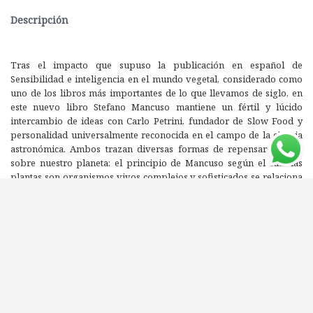
Descripción
Tras el impacto que supuso la publicación en español de
Sensibilidad e inteligencia en el mundo vegetal, considerado como
uno de los libros más importantes de lo que llevamos de siglo, en
este nuevo libro Stefano Mancuso mantiene un fértil y lúcido
intercambio de ideas con Carlo Petrini, fundador de Slow Food y
personalidad universalmente reconocida en el campo de la ciencia
astronómica. Ambos trazan diversas formas de repensar la vida
sobre nuestro planeta: el principio de Mancuso según el cual las
plantas son organismos vivos complejos y sofisticados se relaciona
con la visión de Petrini que pone la alimentación y la agricultura en
el centro del proyecto de salvaguarda de la vida humana, de la
alimentación de calidad, limpia y justa. Un diálogo que nos exhorta a
hacer interactuar la inteligencia humana y la vegetal para establecer
un nuevo pacto entre el hombre y la naturaleza, una verdadera
ecología de la vida.Tras el impacto que supuso la publicación en
español de Sensibilidad e inteligencia en el mundo vegetal,
considerado como uno de los libros más importantes de lo que
llevamos de siglo, en este nuevo libro Stefano Mancuso mantiene un