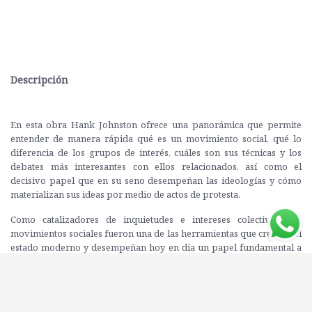
Descripción
En esta obra Hank Johnston ofrece una panorámica que permite
entender de manera rápida qué es un movimiento social, qué lo
diferencia de los grupos de interés, cuáles son sus técnicas y los
debates más interesantes con ellos relacionados, así como el
decisivo papel que en su seno desempeñan las ideologías y cómo
materializan sus ideas por medio de actos de protesta.
Como catalizadores de inquietudes e intereses colectivos, los
movimientos sociales fueron una de las herramientas que crearon el
estado moderno y desempeñan hoy en día un papel fundamental a
la hora de señalar el objetivo y la dirección de los cambios sociales
independientemente de la inmediatez o no de su éxito. El
movimiento Occupy Wall Street, las revueltas de la Primavera
Árabe, el 15-M, el movimiento zapatista y tantos otros son o han sido