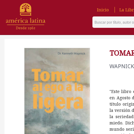
Inicio
La Libr
TOMAR
WAPNICK
"Este libro
en Agosto 
título orig
la versión 
la serieda
miedo. Dic
mundo seri