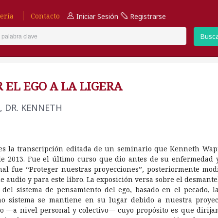
ería
Contacto
Iniciar Sesión
Registrarse
Busc
 EL EGO A LA LIGERA
, DR. KENNETH
 es la transcripción editada de un seminario que Kenneth Wap
de 2013. Fue el último curso que dio antes de su enfermedad y
inal fue “Proteger nuestras proyecciones”, posteriormente mod
de audio y para este libro. La exposición versa sobre el desmant
d del sistema de pensamiento del ego, basado en el pecado, la
ho sistema se mantiene en su lugar debido a nuestra proye
o —a nivel personal y colectivo— cuyo propósito es que dirija