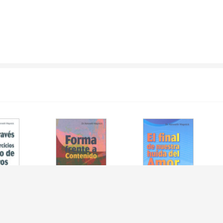
TRAVES DEL
FORMA FRENTE A
FINAL DE NUESTRA
 EJERCICIOS
CONTENIDO - SEXO Y
HUIDA DEL AMOR, EL