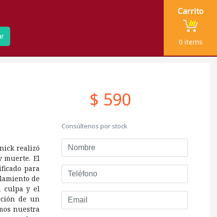
Carrito
ar
0
items
$ 590
Consúltenos por stock
Nombre
nick realizó
 muerte. El
ificado para
Teléfono
elamiento de
 culpa y el
Email
cción de un
mos nuestra