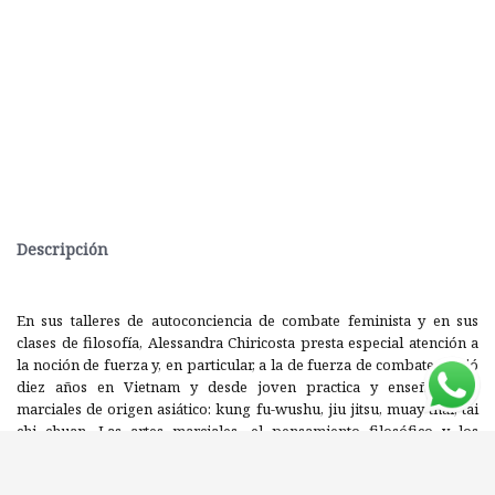
Descripción
En sus talleres de autoconciencia de combate feminista y en sus
clases de filosofía, Alessandra Chiricosta presta especial atención a
la noción de fuerza y, en particular, a la de fuerza de combate. Vivió
diez años en Vietnam y desde joven practica y enseña artes
marciales de origen asiático: kung fu-wushu, jiu jitsu, muay thai, tai
chi chuan. Las artes marciales, el pensamiento filosófico y los
feminismos se entrecruzan en su vida y en su obra como prácticas
de autoconciencia y de liberación. Así, retoma una tradición que