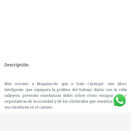
Descripción
Más cercano a Maquiavelo que a Dale Carnegie, este libro
inteligente, que equipara la política del trabajo diario con la vida
callejera, presenta enseñanzas útiles sobre cómo escapar de las
expectativas de la sociedad y de los obstáculos que nuestros miedos
nos siembran en el camino.
Larry Getlen, The New York Post Escrito primordialmente como una
guía para desarrollar prácticas exitosas de negocios, este libro
también consigue conservar la esencia del habla y el espíritu