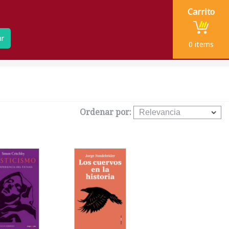
Carrito
ar
0
items
Ordenar por: