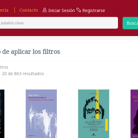
ería
Contacto
Iniciar Sesión
Registrarse
Busc
de aplicar los filtros
ltros
 20 de 863 resultados