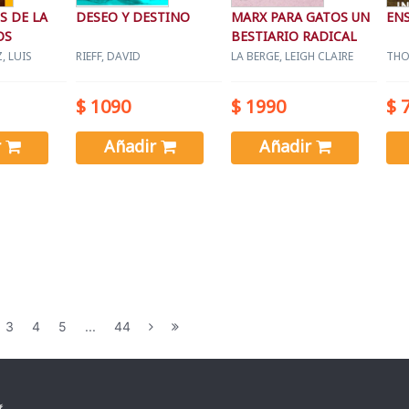
 DE LA
DESEO Y DESTINO
MARX PARA GATOS UN
EN
OS
BESTIARIO RADICAL
, LUIS
RIEFF, DAVID
LA BERGE, LEIGH CLAIRE
THO
$ 1090
$ 1990
$ 
r
Añadir
Añadir
3
4
5
...
44