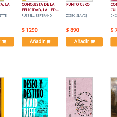
A, LA
CONQUISTA DE LA
PUNTO CERO
CO
FELICIDAD, LA - ED.
CUL
ESPECIAL
ITTE
RUSSELL, BERTRAND
ZIZEK, SLAVOJ
CHO
$ 1290
$ 890
$ 
r
Añadir
Añadir