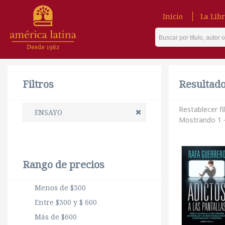
Inicio
La Libr
Filtros
Resultado 
Restablecer fi
ENSAYO
Mostrando 1 -
Rango de precios
Menos de $300
Entre $300 y $ 600
Más de $600