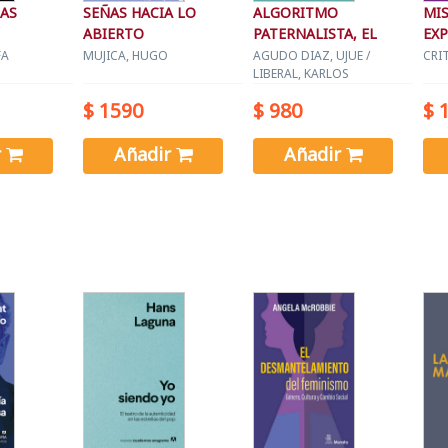
LAS
SEÑAS HACIA LO
ALGORITMO
MIS
ABIERTO
PATERNALISTA, EL
EXP
EXT
FA
MUJICA, HUGO
AGUDO DIAZ, UJUE /
CRI
LIBERAL, KARLOS
$ 1590
$ 980
$ 
r
Añadir
Añadir