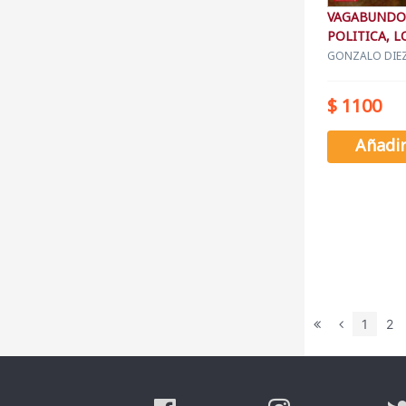
VAGABUNDOS
POLITICA, L
GONZALO DIEZ
$ 1100
Añadi
1
2